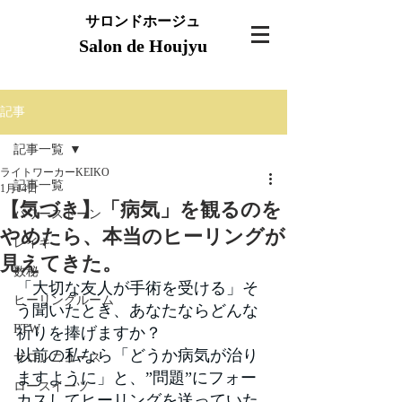
サロンドホージュ
Salon de Houjyu
記事
記事一覧
ライトワーカーKEIKO
記事一覧
1月14日
【気づき】「病気」を観るのを
パワーストーン
やめたら、本当のヒーリングが
レイキ
見えてきた。
数秘
「大切な友人が手術を受ける」そ
ヒーリングルーム
う聞いたとき、あなたならどんな
FTW
祈りを捧げますか？
以前の私なら「どうか病気が治り
サロンニュース
ますように」と、”問題”にフォー
ロースイーツ
カスしてヒーリングを送っていた