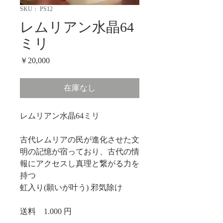
SKU： PS12
レムリアン水晶64
ミリ
価
￥20,000
格
在庫なし
レムリアン水晶64ミリ
古代レムリアの民が進化させた文
明の記憶が宿っており、古代の情
報にアクセスし真理と繋がる力を
持つ
虹入り(願いが叶う) 邪気除け
送料 1.000 円