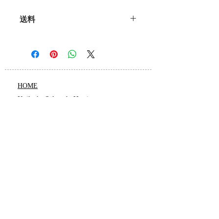
送料
全国一律 1,000円
合計金額60,000円以で送料無料
HOME
Keiko’s Salon de Houjyu
・Power Stone
・数秘
鑑定
・数秘術
講座
・
レイキ
・Blog
・キャンセルポリシー
​SHOP
ヒーリングルーム
​お問い合わせ
・特定商取引法に基づく表記