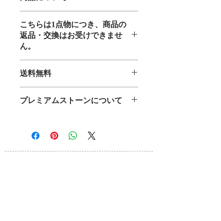
石のサイズ 10ミリ
こちらは1点物につき、商品の
手首サイズ 17センチ
返品・交換はお受けできませ
手首サイズに調整可能
ん。
送料無料
プレミアムストーンについて
高額商品につき、サロンで実物をご覧
いただいての購入をお勧めしておりま
す。
来店をご希望の方は
お問い合わせペー
ジ
よりご連絡をお願い致します。
HOME
Keiko’s Salon de Houjyu
・Power Stone
・数秘
鑑定
・数秘術
講座
・
レイキ