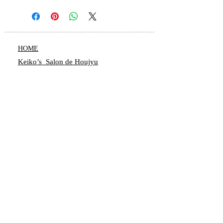
HOME
Keiko’s Salon de Houjyu
・Power Stone
・数秘
鑑定
・数秘術
講座
・
レイキ
・Blog
・キャンセルポリシー
​SHOP
ヒーリングルーム
​お問い合わせ
・特定商取引法に基づく表記
東京都世田谷区二子玉川のサロン専用一軒家