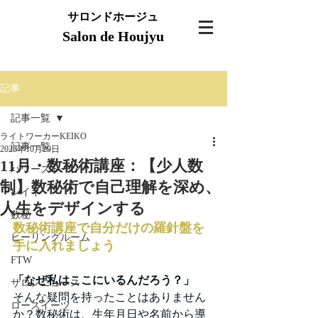
サロンドホージュ
Salon de Houjyu
記事
記事一覧
ライトワーカーKEIKO
記事一覧
2025年10月29日
11月・数秘術講座：【少人数
パワーストーン
制】数秘術で自己理解を深め、
レイキ
人生をデザインする
数秘
数秘術講座で自分だけの羅針盤を
ヒーリングルーム
手に入れましょう
FTW
「なぜ私はここにいるんだろう？」
サロンニュース
そんな疑問を持ったことはありません
ロースイーツ
か？数秘術は、生年月日や名前から導