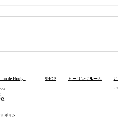
数秘術で家族の縁を知る
数秘
知る
alon de Houjyu
​SHOP
ヒーリングルーム
​
・
one
定
講座
セルポリシー