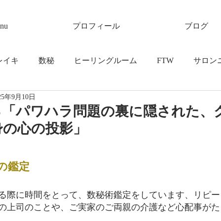
nu
プロフィール
ブログ
レイキ
数秘
ヒーリングルーム
FTW
サロン
25年9月10日
る「パワハラ問題の裏に隠された、
身の心の投影」
の鑑定
る際に時間をとって、数秘術鑑定をしています、リピー
の上司のことや、ご実家のご両親の介護など心配事がた