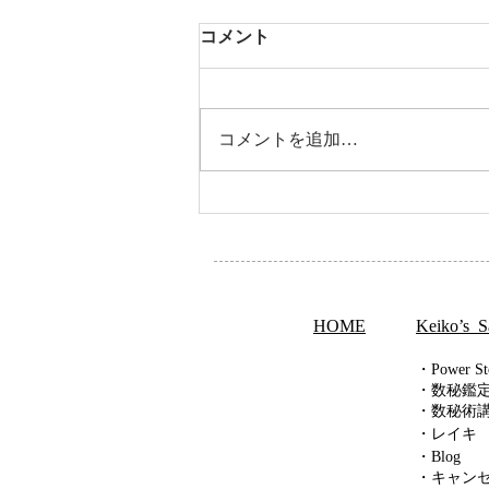
コメント
コメントを追加…
「どんな本を読んでも変えら
れなかった思考が…「」数秘
術講座のご感想
HOME
Keiko’s S
・Power St
・数秘
鑑
・数秘術
・
レイキ
・Blog
・キャン